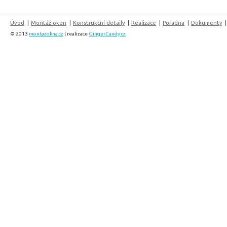
Úvod
Montáž oken
Konstrukční detaily
Realizace
Poradna
Dokumenty
© 2013
montazokna.cz
| realizace
GingerCandy.cz