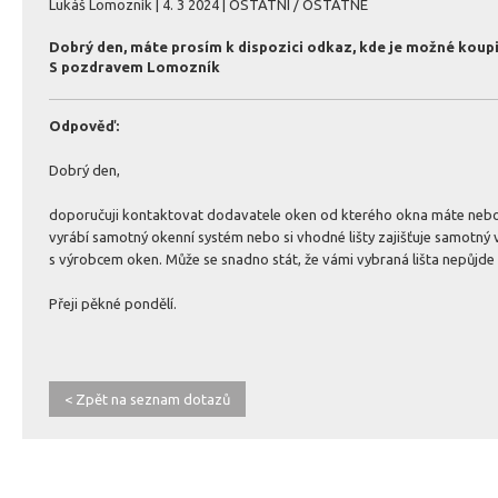
Lukáš Lomozník | 4. 3 2024 | OSTATNÍ / OSTATNÉ
Dobrý den, máte prosím k dispozici odkaz, kde je možné koupit 
S pozdravem Lomozník
Odpověď:
Dobrý den,
doporučuji kontaktovat dodavatele oken od kterého okna máte nebo s
vyrábí samotný okenní systém nebo si vhodné lišty zajišťuje samotný
s výrobcem oken. Může se snadno stát, že vámi vybraná lišta nepůjde
Přeji pěkné pondělí.
< Zpět na seznam dotazů