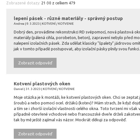
Zobrazené dotazy:
21-30 z celkem 479
lepení pásek - různé materiály - správný postup
Andrea | 9. 5 2023 | KOTVENÍ / KOTVENIE
Dobrý den, provádíme rekonstrukci RD svépomocí, nová plastová okna 
materiály (pálená cihla, porobeton, beton), zapravení nebylo před 
nalepení izolačních pásek. Zda udělat klasicky "špalety" jádrovou omí
jak v tomto případě postupovat, aby izolační pásky plnily svou funkci.
Zobrazit odpověď
Kotvení plastových oken
Daniel | 31. 3 2023 | KOTVENÍ / KOTVENIE
Moje otázka je k montáži, ke kotvení plastových oken. Chci se zeptat
šroubů a nebo pomocí ocel. držáků (kotev)? Mám strach, že když doj
a tím se i zhorší izolační vlastnosti celého okna. Toto tvrzení mi však
případně otevřené vchodové nebo francouzské dveře drželi zakotven
tak by mě ještě zajímal vás názor. Mockrát děkuji za odpověď.
Zobrazit odpověď