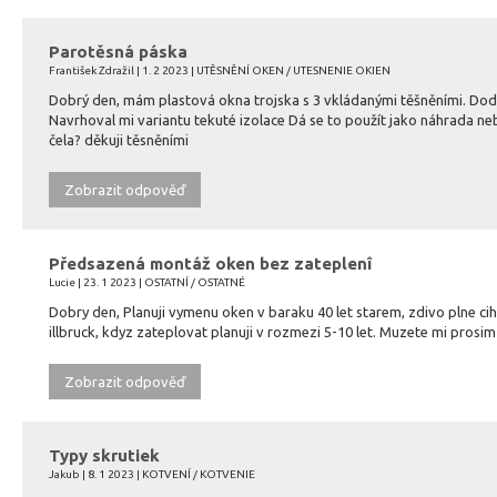
Parotěsná páska
František Zdražil | 1. 2 2023 | UTĚSNĚNÍ OKEN / UTESNENIE OKIEN
Dobrý den, mám plastová okna trojska s 3 vkládanými těšněními. Dod
Navrhoval mi variantu tekuté izolace Dá se to použít jako náhrada neb
čela? děkuji těsněními
Zobrazit odpověď
Předsazená montáž oken bez zateplenî
Lucie | 23. 1 2023 | OSTATNÍ / OSTATNÉ
Dobry den, Planuji vymenu oken v baraku 40 let starem, zdivo plne cih
illbruck, kdyz zateplovat planuji v rozmezi 5-10 let. Muzete mi prosim
Zobrazit odpověď
Typy skrutiek
Jakub | 8. 1 2023 | KOTVENÍ / KOTVENIE