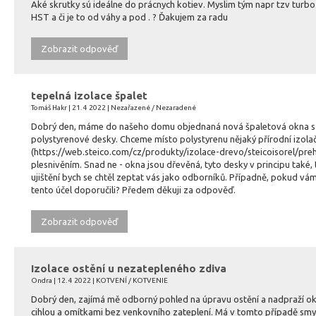
Aké skrutky sú ideálne do prácnych kotiev. Myslim tým napr tzv turb
HST a či je to od váhy a pod . ? Ďakujem za radu
Zobrazit odpověď
tepelná izolace špalet
Tomáš Hakr | 21. 4 2022 | Nezařazené / Nezaradené
Dobrý den, máme do našeho domu objednaná nová špaletová okna s dř
polystyrenové desky. Chceme místo polystyrenu nějaký přírodní izolačn
(https://web.steico.com/cz/produkty/izolace-drevo/steicoisorel/preh
plesnivěním. Snad ne - okna jsou dřevěná, tyto desky v principu také
ujištění bych se chtěl zeptat vás jako odborníků. Případně, pokud vám
tento účel doporučili? Předem děkuji za odpověď.
Zobrazit odpověď
Izolace ostění u nezatepleného zdiva
Ondra | 12. 4 2022 | KOTVENÍ / KOTVENIE
Dobrý den, zajímá mě odborný pohled na úpravu ostění a nadpraží o
cihlou a omítkami bez venkovního zateplení. Má v tomto případě smys