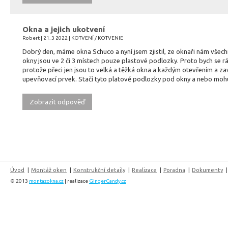
Okna a jejich ukotvení
Robert | 21. 3 2022 | KOTVENÍ / KOTVENIE
Dobrý den, máme okna Schuco a nyní jsem zjistil, ze oknaři nám všec
okny jsou ve 2 či 3 místech pouze plastové podlozky. Proto bych se r
protože přeci jen jsou to velká a těžká okna a každým otevřením a 
upevňovací prvek. Stačí tyto platově podlozky pod okny a nebo mo
Zobrazit odpověď
Úvod
Montáž oken
Konstrukční detaily
Realizace
Poradna
Dokumenty
© 2013
montazokna.cz
| realizace
GingerCandy.cz