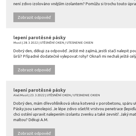
není zdivo izolováno vnějším izolantem? Pomůžu si trochu touto úp
Zobrazit odpověď
lepení parotěsné pásky
Musil | 28. 3 2022 | UTĚSNĚNÍ OKEN / UTESNENIE OKIEN
Dobrý den, děkuji za odpověď. Ještě mě zajímá, jestli stačí nalepit p
širší? Případně dodatečně vylepovat rohy? Oknaři mi nechali ještě celý
Zobrazit odpověď
lepení parotěsné pásky
Aleš Musil | 23. 3 2022 | UTĚSNĚNÍ OKEN / UTESNENIE OKIEN
Dobrý den, mám dřevohlíníková okna kotvená v porobetonu, spáru utěsn
Pásky jsou samolepicí. Je lépe zdivo ošetřit vrstvou penetrace (lepid
chci ostění upravit nalepením izolantu zvenku a také zevnitř. Jaký m
maltou? Děkuji A.M.
Zobrazit odpověď